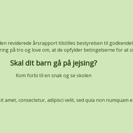
 den reviderede årsrapport tilstilles bestyrelsen til godkend
g på tro og love om, at de opfylder betingelserne for at si
Skal dit barn gå på jejsing?
Kom forbi til en snak og se skolen
t amet, consectetur, adipisci velit, sed quia non numquam e