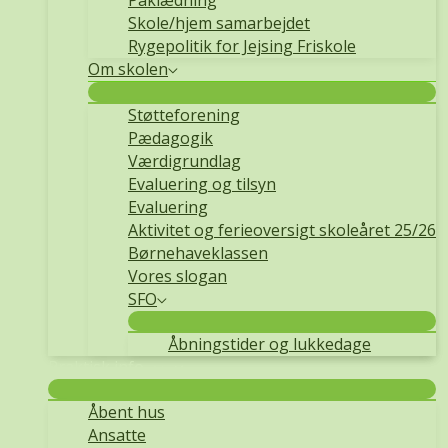
Påklædning
Skole/hjem samarbejdet
Rygepolitik for Jejsing Friskole
Om skolen
Støtteforening
Pædagogik
Værdigrundlag
Evaluering og tilsyn
Evaluering
Aktivitet og ferieoversigt skoleåret 25/26
Børnehaveklassen
Vores slogan
SFO
Åbningstider og lukkedage
Praktisk info
Åbent hus
Ansatte