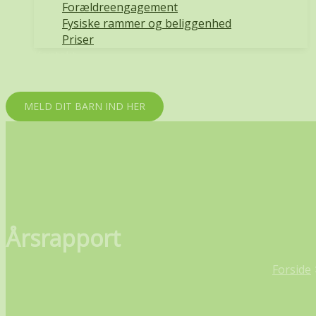
Forældreengagement
Fysiske rammer og beliggenhed
Priser
Kontakt
Galleri
MELD DIT BARN IND HER
Årsrapport
Forside