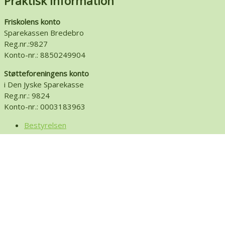
Praktisk information
Friskolens konto
Sparekassen Bredebro
Reg.nr.:9827
Konto-nr.: 8850249904
Støtteforeningens konto
i Den Jyske Sparekasse
Reg.nr.: 9824
Konto-nr.: 0003183963
Bestyrelsen
Vi bruger cookies til at få hjemmesiden til at fungere og til at
samle statistik på brug af hjemmesiden. Du kan acceptere alle
cookies, vælge hvilke cookies du vil tillade eller afvise alle
cookies. Hvis du afviser alle cookies kan der være elementer
på hjemmesiden der ikke vises.
Læs
mere
AFVIS
ACCEPTER
Cookie indstillinger
Privacy & Cookies Policy